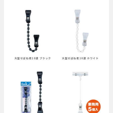
大型せぼね君10連 ブラック
大型せぼね君10連 ホワイト