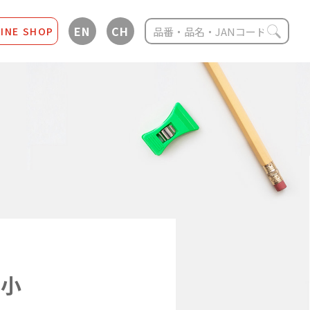
EN
CH
INE SHOP
プ小