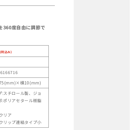
を360度自由に調節で
(税込み)
S
46166716
75(mm)×横10(mm)
プ:スチロール製、ジョ
部:ポリアセタール樹脂
:クリア
 クリップ連結タイプ小