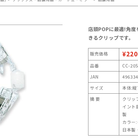
店頭POPに最適!角度
きるクリップです。
¥220
販売価格
品番
CC-20
JAN
49633
サイズ
本体:縦
摘 要
クリッ
イント
製
カラー
日本製