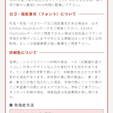
切り線から最低2.5mm内側に配置して下さい。
ロゴ・指定書式（フォント）について
社名・校名・ロゴマークなど指定書式がある場合は、必ず
Adobe illustratorデータをご用意ください。Adobe
illustratorデータがご用意できない場合は別料金にてデータ
作成をお受けいたしますが元となる原稿ははっきり見える印
刷物、もしくは高解像度が高い画像をご用意下さい。
印刷色について
箔押し・シルクスクリーン印刷の場合、ベタ（広範囲の塗り
つぶし）の多いデザインはムラや波打ちする恐れがありま
す。ベース素材の材質や色により、印刷色の仕上がりが若干
変わる場合があります。本体色が濃い色の商品に、黄・赤・
緑・青などの色で名入れした場合、生地の色にインクが負け
てご希望通りの色には仕上がりません。予めご了承下さい。
オフセット印刷の場合、特色指定は別途費用を申し受けま
す。
■ 色指定方法