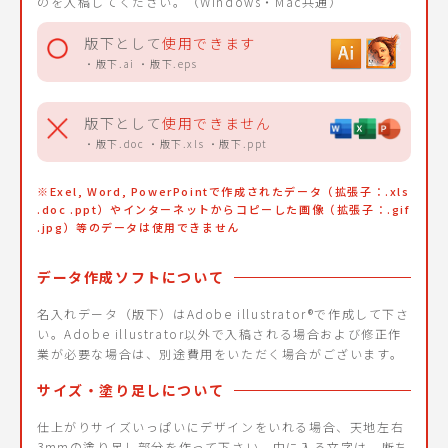
のを入稿してください。（Windows・Mac共通）
版下として
使用できます
・版下.ai ・版下.eps
版下として
使用できません
・版下.doc ・版下.xls ・版下.ppt
※Exel, Word, PowerPointで作成されたデータ（拡張子：.xls
.doc .ppt）やインターネットからコピーした画像（拡張子：.gif
.jpg）等のデータは使用できません
データ作成ソフトについて
名入れデータ（版下）はAdobe illustrator®で作成して下さ
い。Adobe illustrator以外で入稿される場合および修正作
業が必要な場合は、別途費用をいただく場合がございます。
サイズ・塗り足しについて
仕上がりサイズいっぱいにデザインをいれる場合、天地左右
3mmの塗り足し部分を作って下さい。中に入る文字は、断ち