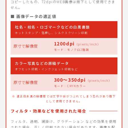
コピーしたもの、72dpiのWEB画像は版下として使用できま
せん。
■ 画像データの適正値
社名・校名・ロゴマークなどの白黒書類
ホットスタンプ・箔押し、シルクスクリーン印刷
1200dpi
（pixels/inch）
原寸で
解像度
モード：モノクロ2階調
カラー写真などの原稿データ
オフセット印刷・インクジェット印刷など
300〜350dpi
（pixels/inch）
原寸で
解像度
モード：CMYKカラー
※ 適正値未満の解像度では文字や絵がつぶれてしまう恐れがあり版下
として使用できません。
フィルタ・効果などを使用された場合
フィルタ、透明、網掛け、グラデーション などの効果を使用
された場合、正しく印刷されない場合があります。画像を配