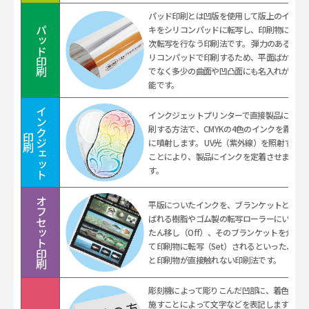
パッド印刷とは凹版を使用して版上のイン
キをシリコンパッドに転写し、印刷物に二
パッド印刷
次転写を行なう印刷法です。 弾力のあるシ
リコンパッドで印刷するため、平面ばかり
でなく多少の曲面や凹凸面にも名入れが可
能です。
イ
ン
ク
ジ
ェ
ッ
ト
インクジェットプリンターで直接製品に印
刷する方法で、CMYKの4色のインクを霧状
印
刷
に噴射します。 UV光（紫外線）を照射する
ことにより、製品にインクを定着させま
す。
オフセット印刷
平版についたインクを、ブランケットと呼
ばれる樹脂やゴム製の転写ローラーにいっ
たん移し（Off）、そのブランケットを介し
て印刷物に転写（Set）されるといった、版
と印刷物が直接触れない印刷法です。
彫刻機によって彫りこんだ凹部に、着色を
施すことによって文字などを表記します。