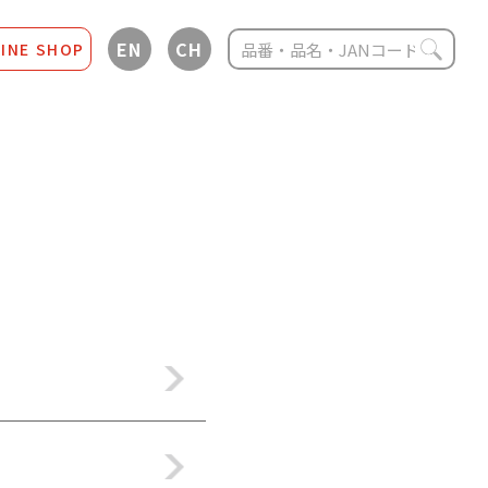
EN
CH
INE SHOP