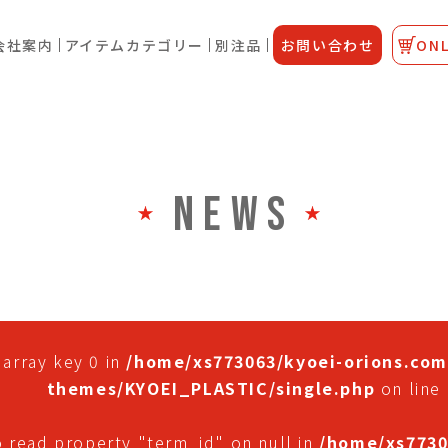
会社案内
アイテムカテゴリー
別注品
お問い合わせ
ONL
NEWS
 array key 0 in
/home/xs773063/kyoei-orions.com
themes/KYOEI_PLASTIC/single.php
on line
o read property "term_id" on null in
/home/xs7730