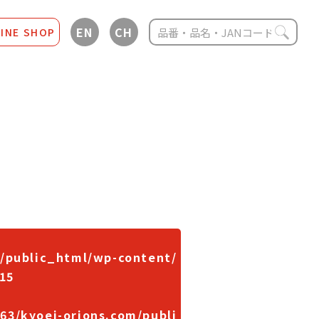
EN
CH
INE SHOP
/public_html/wp-content/
15
63/kyoei-orions.com/publi