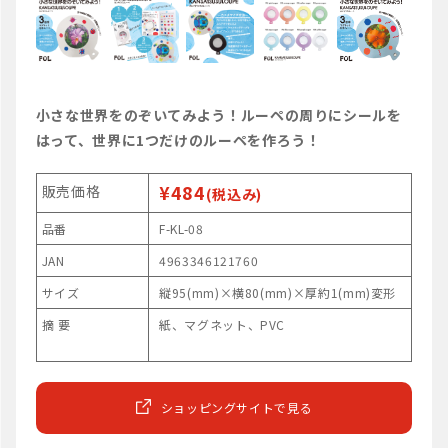
小さな世界をのぞいてみよう！ルーペの周りにシールを
はって、世界に1つだけのルーペを作ろう！
¥484
販売価格
(税込み)
品番
F-KL-08
JAN
4963346121760
サイズ
縦95(mm)×横80(mm)×厚約1(mm)変形
摘 要
紙、マグネット、PVC
ショッピングサイトで見る