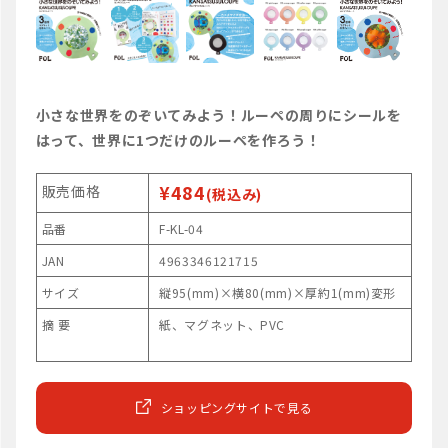
小さな世界をのぞいてみよう！ルーペの周りにシールを
はって、世界に1つだけのルーペを作ろう！
¥484
販売価格
(税込み)
品番
F-KL-04
JAN
4963346121715
サイズ
縦95(mm)×横80(mm)×厚約1(mm)変形
摘 要
紙、マグネット、PVC
ショッピングサイトで見る