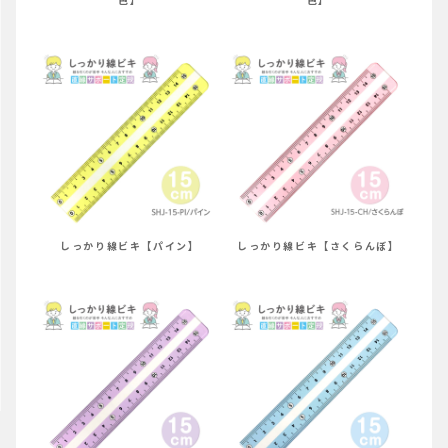
しっかり線ビキ【パイン】
しっかり線ビキ【さくらんぼ】