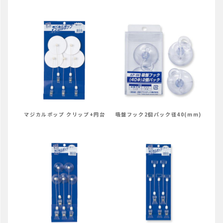
マジカルポップ クリップ+円台
吸盤フック2個パック径40(mm)