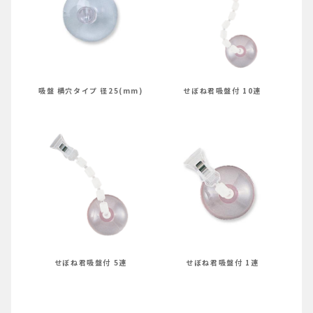
吸盤 横穴タイプ 径25(mm)
せぼね君吸盤付 10連
せぼね君吸盤付 5連
せぼね君吸盤付 1連