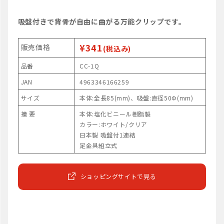
吸盤付きで背骨が自由に曲がる万能クリップです。
¥341
販売価格
(税込み)
品番
CC-1Q
JAN
4963346166259
サイズ
本体:全長85(mm)、吸盤:直径50Φ(mm)
摘 要
本体:塩化ビニール樹脂製
カラー:ホワイト/クリア
日本製 吸盤付1連結
足金具組立式
ショッピングサイトで見る