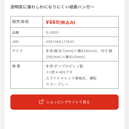
透明度に優れしわになりにくい絵画ハンガー
¥660
販売価格
(税込み)
品番
G-380S
JAN
4963346173455
サイズ
本体:縦367(mm)×横420(mm)、内寸:縦
290(mm)×横410(mm)
摘 要
本体:ポリプロピレン製
※1枚￥486です
スライドチャック連結式、横型
カラー:グレー
ショッピングサイトで見る