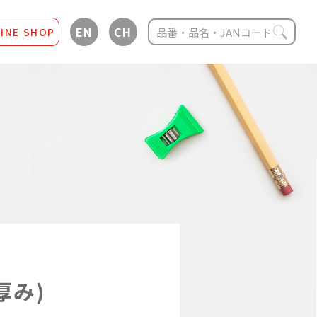
EN
CH
INE SHOP
厚み)