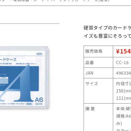
硬質タイプのカード
イズも豊富にそろっ
¥154
販売価格
品番
CC-16
JAN
49633
サイズ
内径寸法
150(
111(m
摘 要
本体:
規格:A
み)
カラー: