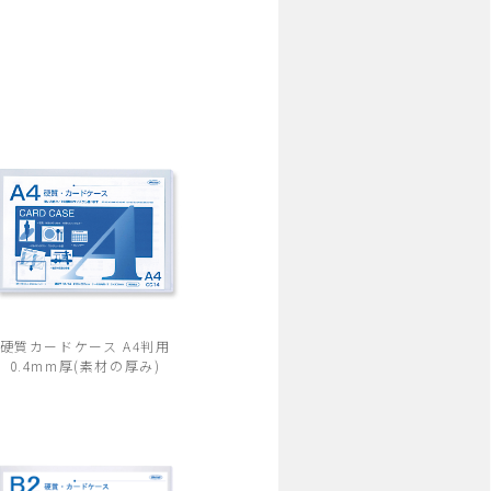
硬質カードケース A4判用
0.4mm厚(素材の厚み)