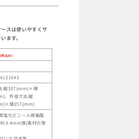
ケースは使いやすくサ
ています。
(税込み)
46121043
:縦107(mm)×横
mm)、外径寸法:縦
m)×横157(mm)
硬質塩化ビニール樹脂製
6判 0.4mm厚(素材の厚
クリア 日本製