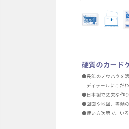
硬質のカード
●長年のノウハウを
ディテールにこだわっ
●日本製で丈夫な作
●図面や地図、書類
●使い方次第で、い