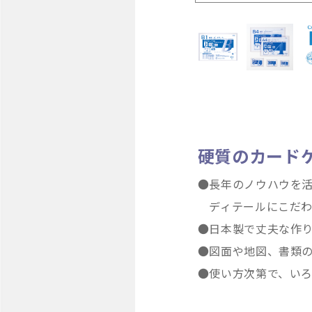
硬質のカード
●長年のノウハウを
ディテールにこだわっ
●日本製で丈夫な作
●図面や地図、書類
●使い方次第で、い