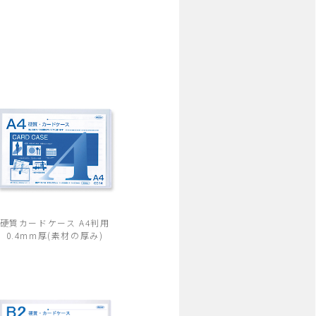
硬質カードケース A4判用
0.4mm厚(素材の厚み)