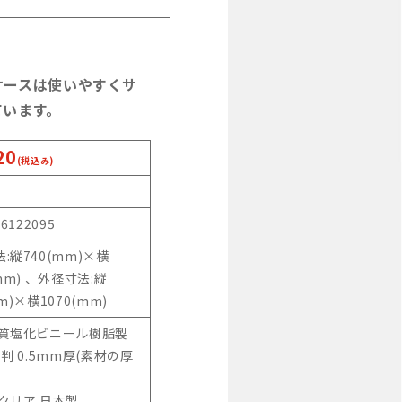
ケースは使いやすくサ
ています。
20
(税込み)
46122095
:縦740(mm)×横
(mm) 、外径寸法:縦
m)×横1070(mm)
硬質塩化ビニール樹脂製
1判 0.5mm厚(素材の厚
クリア 日本製