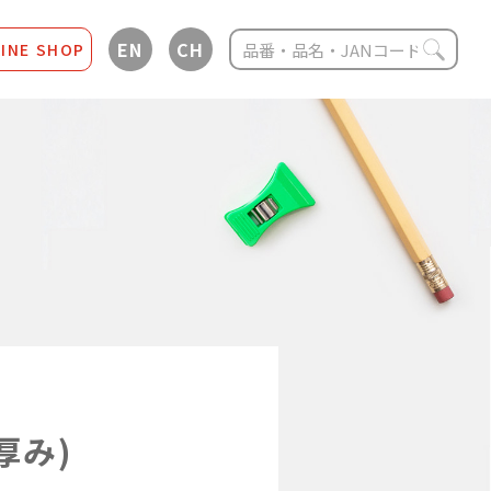
EN
CH
INE SHOP
厚み)