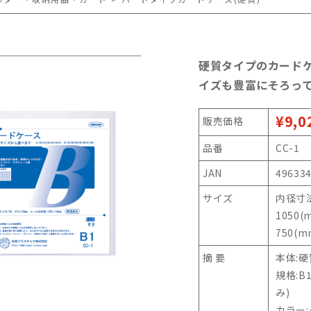
硬質タイプのカード
イズも豊富にそろっ
¥9,0
販売価格
品番
CC-1
JAN
49633
サイズ
内径寸法
1050
750(m
摘 要
本体:
規格:B
み)
カラー: