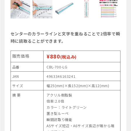
センターのカラーラインと文字を重ねることで2倍率で瞬
時に読取ることができます。
¥880
販売価格
(税込み)
品番
CBL-700-LG
JAN
4963346163241
サイズ
幅25(mm)×長152(mm)×高12(mm)
摘 要
アクリル樹脂製
倍率:2.0倍
カラー：ライトグリーン
置き型ルーペ
瞬間読取り機能
A5サイズ短辺・A6サイズ長辺が端から端