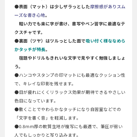
●
表面（マット）は少しザラっとした
摩擦感がありスム
ーズな書き心地
。
軽い力でも楽に字が書け、書写やペン習字に最適なテ
クスチャです。
●
裏面（ツヤ）はツルっとした面で
吸い付く様ななめら
かタッチが特長
。
宿題やドリルもきれいな文字で見やすく勉強しましょ
う。
●ハンコやスタンプの印マットにも最適なクッション性
で、キレイな印影を残せます。
●目が疲れにくくリラックス効果が期待できるやさしい
色目になっています。
●敷くことでやわらかなタッチになり自習室などでの
「文字を書く音」を軽減します。
●0.8mm厚の軟質生地が複写にも最適で、筆圧が弱い
人でもしっかりと写り込みます。