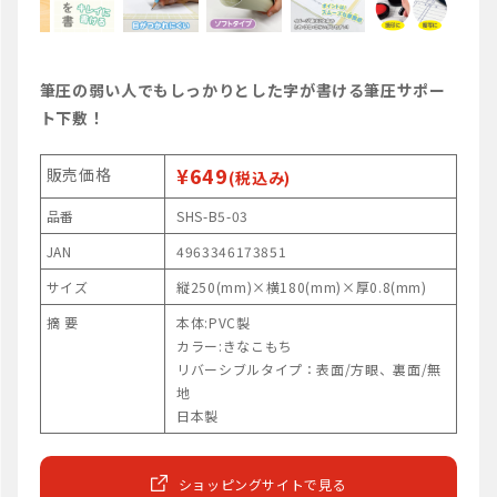
筆圧の弱い人でもしっかりとした字が書ける筆圧サポー
ト下敷！
¥649
販売価格
(税込み)
品番
SHS-B5-03
JAN
4963346173851
サイズ
縦250(mm)×横180(mm)×厚0.8(mm)
摘 要
本体:PVC製
カラー:きなこもち
リバーシブルタイプ：表面/方眼、裏面/無
地
日本製
ショッピングサイトで見る