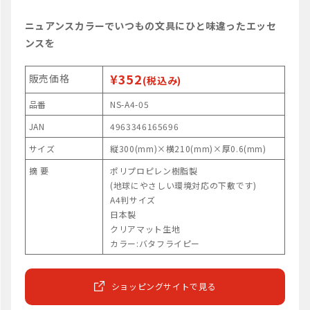
ニュアンスカラーでいつもの文具にひと味違ったエッセ
ンスを
¥352
販売価格
(税込み)
品番
NS-A4-05
JAN
4963346165696
サイズ
縦300(mm)×横210(mm)×厚0.6(mm)
摘 要
ポリプロピレン樹脂製
(地球にやさしい環境対応の下敷です)
A4判サイズ
日本製
クリアマット生地
カラー:バタフライピー
ショッピングサイトで見る