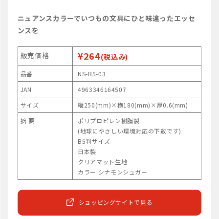
ニュアンスカラーでいつもの文具にひと味違ったエッセ
ンスを
¥264
販売価格
(税込み)
品番
NS-B5-03
JAN
4963346164507
サイズ
縦250(mm)×横180(mm)×厚0.6(mm)
摘 要
ポリプロピレン樹脂製
(地球にやさしい環境対応の下敷です)
B5判サイズ
日本製
クリアマット生地
カラー:シナモンシュガー
ショッピングサイトで見る