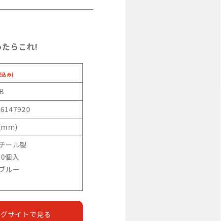
たらこれ!
税込み)
B
46147920
(mm)
スチール製
00個入
:ブルー
ングサイトで見る