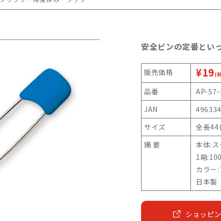
安全ピンの定番といっ
¥19
販売価格
(
品番
AP-57-
JAN
49633
サイズ
全長44
摘 要
本体:
1箱:10
カラー
日本製
ショッピ