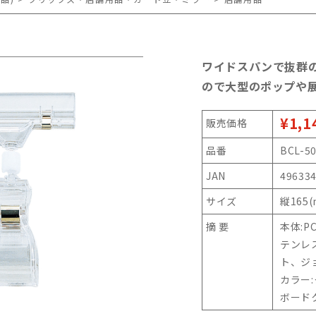
ワイドスパンで抜群
ので大型のポップや
¥1,1
販売価格
品番
BCL-5
JAN
49633
サイズ
縦165
摘 要
本体:P
テンレ
ト、ジョ
カラー:
ボード