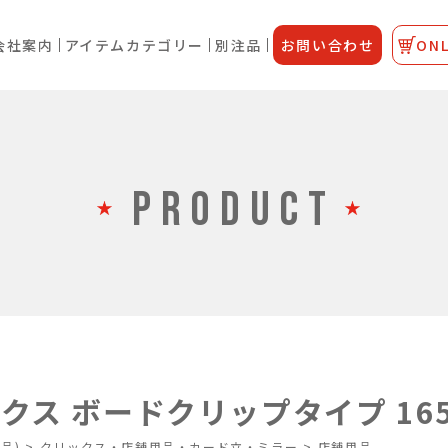
会社案内
アイテムカテゴリー
別注品
お問い合わせ
ONL
PRODUCT
ス ボードクリップタイプ 165×
品)
>
クリックス・店舗用品・カード立・ミラー
>
店舗用品