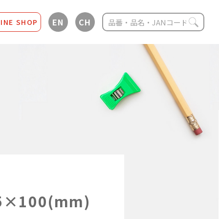
EN
CH
INE SHOP
100(mm)