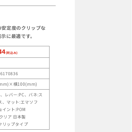
の安定度のクリップな
展示に最適です。
44
(税込み)
0
46170836
(mm)×横100(mm)
C、レバー:PC、バネ:ス
ス、マット:エマソフ
イント:POM
クリア 日本製
クリップタイプ