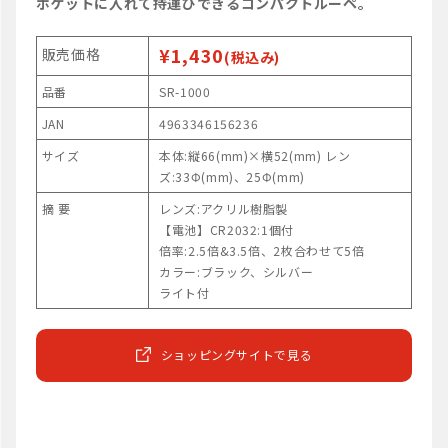
ポケットに入れて持運びできるコンパクトルーペ。
¥1,430
販売価格
(税込み)
品番
SR-1000
JAN
4963346156236
サイズ
本体:縦66(mm)×横52(mm) レン
ズ:33Φ(mm)、25Φ(mm)
摘 要
レンズ:アクリル樹脂製
【電池】CR2032:1個付
倍率:2.5倍&3.5倍、2枚合わせて5倍
カラー:ブラック、シルバー
ライト付
ショッピングサイトで見る