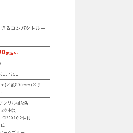
できるコンパクトルー
20
(税込み)
B
46157851
mm)×縦80(mm)×厚
)
:アクリル樹脂製
BS樹脂製
CR2016:2個付
5倍
:ダークブルー