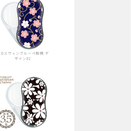
EDスウィングルーペ和柄 デ
ザイン02