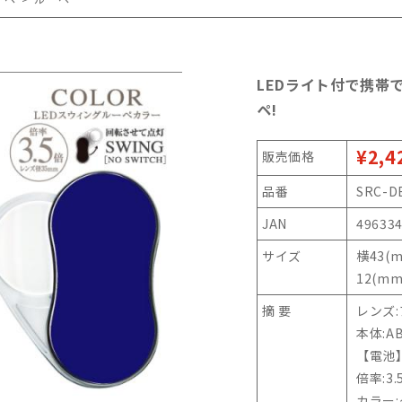
LEDライト付で携帯
ペ!
¥2,4
販売価格
品番
SRC-D
JAN
49633
サイズ
横43(
12(mm
摘 要
レンズ
本体:A
【電池】
倍率:3.
カラー