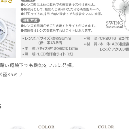
で暗い環境下でも機能をフルに発揮。
ズ径35ミリ
S