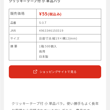
クリッキーテープ付 小 単品バラ
¥55
販売価格
(税込み)
品番
S-3.T
JAN
4963346150319
サイズ
台座寸法:縦19×横12(mm)
摘 要
1箱:500個入
両用
日本製
ショッピングサイトで見る
クリッキーテープ付 小 単品バラ。使い勝手もよく長年