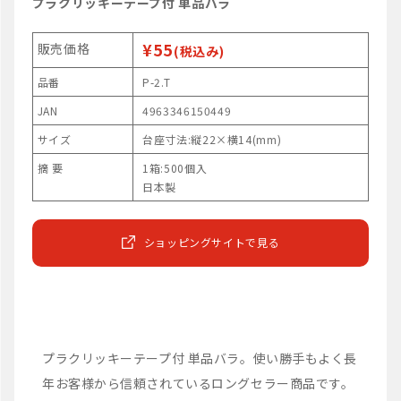
プラクリッキーテープ付 単品バラ
¥55
販売価格
(税込み)
品番
P-2.T
JAN
4963346150449
サイズ
台座寸法:縦22×横14(mm)
摘 要
1箱:500個入
日本製
ショッピングサイトで見る
プラクリッキーテープ付 単品バラ。使い勝手もよく長
年お客様から信頼されているロングセラー商品です。