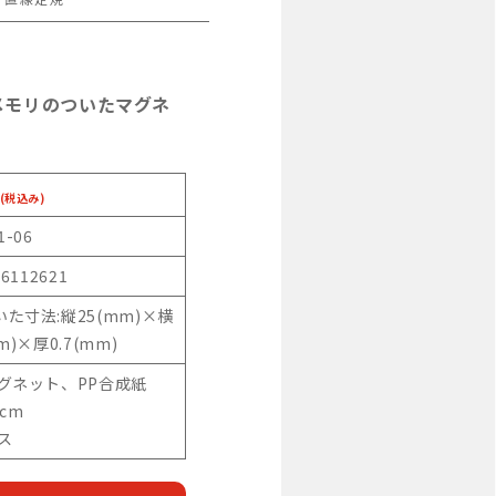
メモリのついたマグネ
(税込み)
1-06
46112621
た寸法:縦25(mm)×横
m)×厚0.7(mm)
マグネット、PP合成紙
1cm
ス