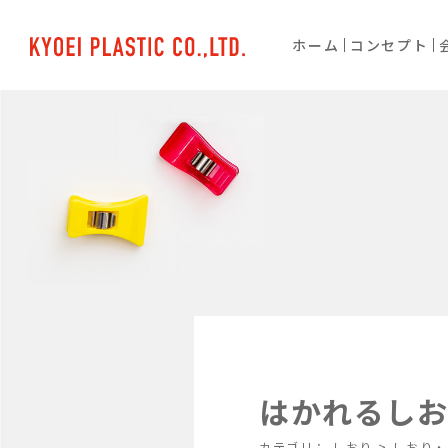
ホーム
コンセプト
はかれるしお
カテゴリ：
しおり
>
しおり・