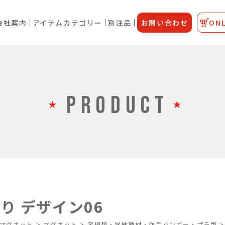
会社案内
アイテムカテゴリー
別注品
お問い合わせ
ONL
PRODUCT
り デザイン06
マグネット
>
マグネット
>
定規類・学納教材・作品ハンガー・プラ版
>