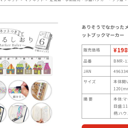
ありそうでなかった
ットブックマーカー
¥198
販売価格
品番
BMR-1
JAN
49633
サイズ
本体開い
120(m
摘 要
本体:
目盛:1
柄:ハウ