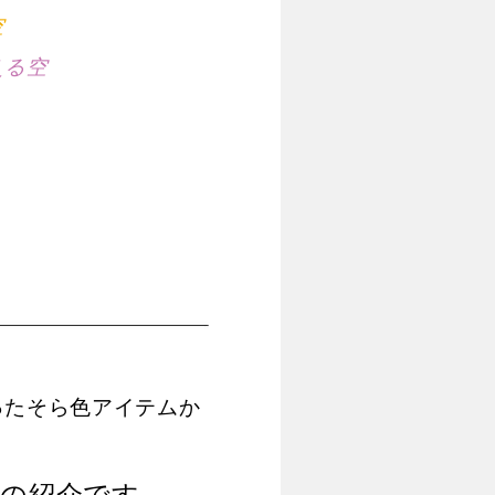
空
える空
ったそら色アイテムか
き
の紹介です。