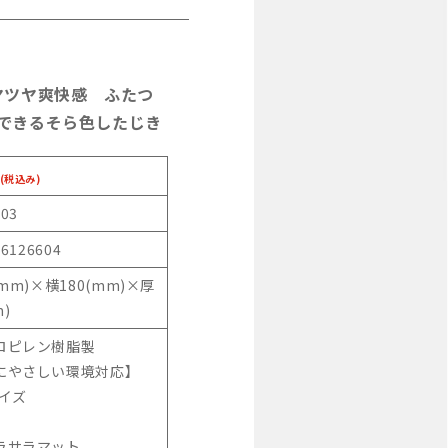
ヤツヤ爽快感 ふたつ
hできるそら色したじき
(税込み)
-03
46126604
(mm)×横180(mm)×厚
m)
ロピレン樹脂製
にやさしい環境対応】
サイズ
ラサラマット