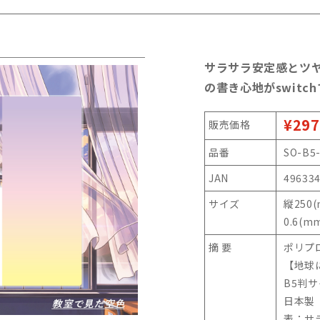
サラサラ安定感とツ
の書き心地がswitc
¥297
販売価格
品番
SO-B5
JAN
49633
サイズ
縦250
0.6(m
摘 要
ポリプ
【地球
B5判
日本製
表：サ