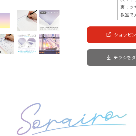
裏：ツ
教室で
ショッピ
チラシをダ