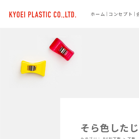
ホーム
コンセプト
そら色したじ
カテゴリ：
B5判下敷
>
下敷