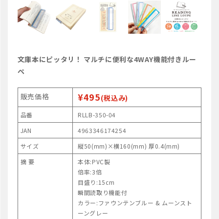
文庫本にピッタリ！ マルチに便利な4WAY機能付きルー
ペ
¥495
販売価格
(税込み)
品番
RLLB-350-04
JAN
4963346174254
サイズ
縦50(mm)×横160(mm) 厚0.4(mm)
摘 要
本体:PVC製
倍率:3倍
目盛り:15cm
瞬間読取り機能付
カラー:ファウンテンブルー & ムーンスト
ーングレー