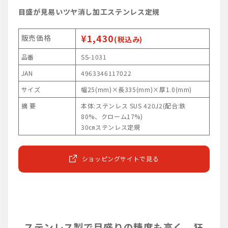
目盛が見易いツヤ消し加工ステンレス定規
¥1,430
販売価格
(税込み)
品番
SS-1031
JAN
4963346117022
サイズ
幅25(mm)×長335(mm)×厚1.0(mm)
摘 要
本体:ステンレス SUS 420J2(配合:鉄
80%、クローム17%)
30㎝ステンレス定規
ショッピングサイトで見る
ステンレス製で目盛りの精度も高く、狂