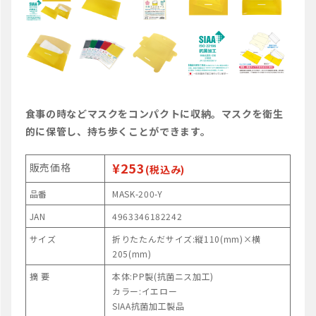
食事の時などマスクをコンパクトに収納。マスクを衛生
的に保管し、持ち歩くことができます。
¥253
販売価格
(税込み)
品番
MASK-200-Y
JAN
4963346182242
サイズ
折りたたんだサイズ:縦110(mm)×横
205(mm)
摘 要
本体:PP製(抗菌ニス加工)
カラー:イエロー
SIAA抗菌加工製品