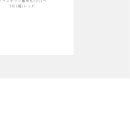
プラスチック番号札(小)1～
50(1組)レッド