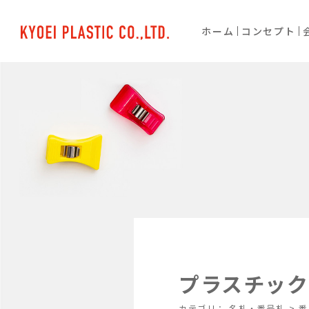
ホーム
コンセプト
プラスチック番
カテゴリ：
名札・番号札
>
番