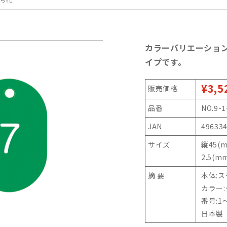
カラーバリエーショ
イプです。
¥3,5
販売価格
品番
NO.9-1
JAN
49633
サイズ
縦45(
2.5(m
摘 要
本体:
カラー
番号:1～
日本製