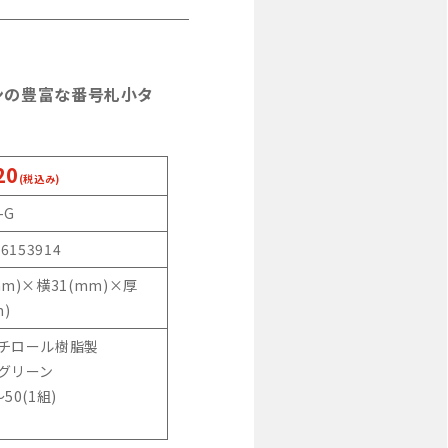
ンの豊富な番号札小タ
20
(税込み)
-G
46153914
mm)×横31(mm)×厚
m)
スチロール樹脂製
:グリーン
50(1組)