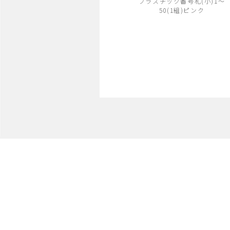
プラスチック番号札(小)1～
50(1組)ピンク