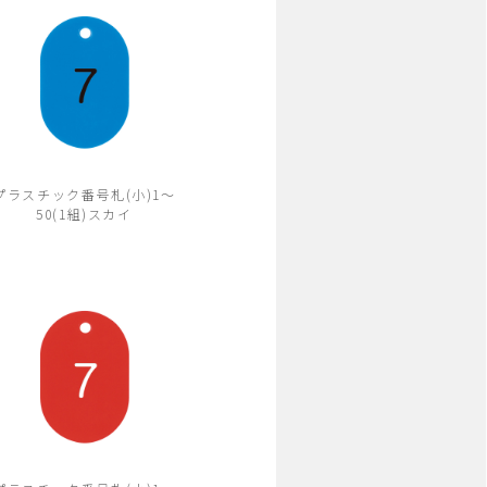
プラスチック番号札(小)1～
50(1組)スカイ