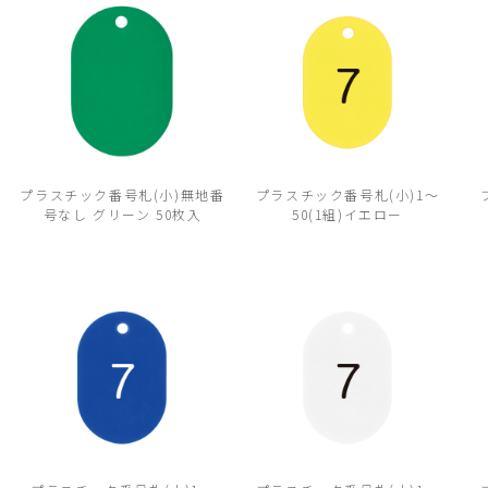
プラスチック番号札(小)無地番
プラスチック番号札(小)1～
号なし グリーン 50枚入
50(1組)イエロー