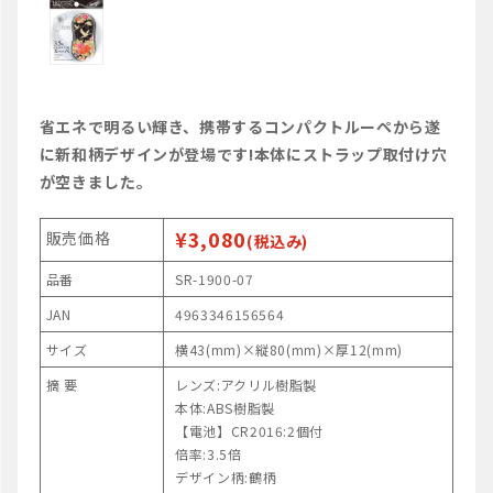
省エネで明るい輝き、携帯するコンパクトルーペから遂
に新和柄デザインが登場です!本体にストラップ取付け穴
が空きました。
¥3,080
販売価格
(税込み)
品番
SR-1900-07
JAN
4963346156564
サイズ
横43(mm)×縦80(mm)×厚12(mm)
摘 要
レンズ:アクリル樹脂製
本体:ABS樹脂製
【電池】CR2016:2個付
倍率:3.5倍
デザイン柄:鶴柄