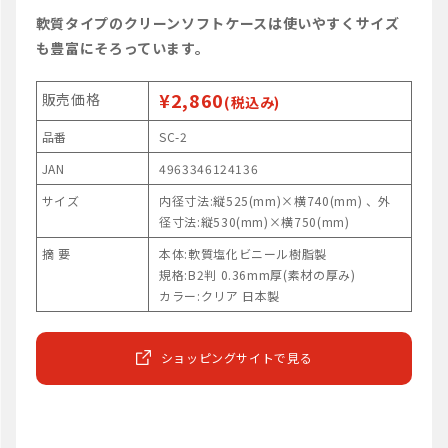
軟質タイプのクリーンソフトケースは使いやすくサイズ
も豊富にそろっています。
¥2,860
販売価格
(税込み)
品番
SC-2
JAN
4963346124136
サイズ
内径寸法:縦525(mm)×横740(mm) 、外
径寸法:縦530(mm)×横750(mm)
摘 要
本体:軟質塩化ビニール樹脂製
規格:B2判 0.36mm厚(素材の厚み)
カラー:クリア 日本製
ショッピングサイトで見る