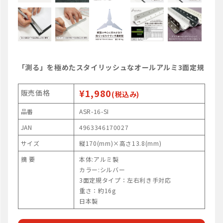
「測る」を極めたスタイリッシュなオールアルミ3面定規
¥1,980
販売価格
(税込み)
品番
ASR-16-SI
JAN
4963346170027
サイズ
縦170(mm)×高さ13.8(mm)
摘 要
本体:アルミ製
カラー:シルバー
3面定規タイプ：左右利き手対応
重さ：約16g
日本製