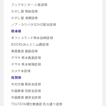
ブックセンター 小倉店様
かがし屋 筑後店様
かがし屋 清瀬店様
ノア・カワバタSOHO姪浜店様
熊本県
オフィスランド熊本田崎店様
BOOKSあんとく山鹿店様
蔦屋書店 嘉島店様
デサキ 熊本嘉島店様
デサキ 熊本菊陽店様
カメヤ本店様
佐賀県
木村文機 駅前本店様
中島商事 佐賀支店様
中島商事 唐津支店様
TSUTAYA積文館書店 佐大通り店様