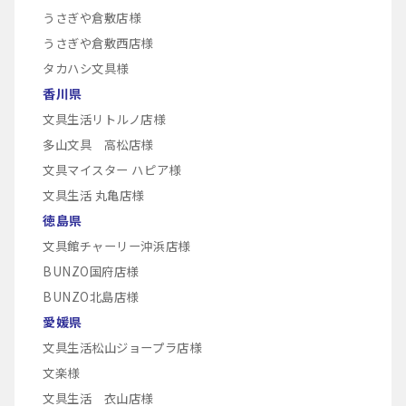
うさぎや倉敷店様
うさぎや倉敷西店様
タカハシ文具様
香川県
文具生活リトルノ店様
多山文具 高松店様
文具マイスター ハピア様
文具生活 丸亀店様
徳島県
文具館チャーリー沖浜店様
BUNZO国府店様
BUNZO北島店様
愛媛県
文具生活松山ジョープラ店様
文楽様
文具生活 衣山店様