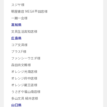
スジヤ様
明屋書店 MEGA平田店様
一期一会様
高知県
文具生活高知店様
広島県
コア文具様
プラスF様
ファンシーウエダ様
森田尚文館様
オレンジ光南店様
オレンジ府中店様
オレンジ蔵王店様
うさぎや福山南店様
多山文具 緑井店様
山口県