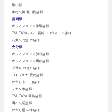
早田様
木村文機 北川副店様
長崎県
オフィスランド諫早店様
TSUTAYAみらい長崎ココウォ―ク店様
石丸文行堂 本店様
大分県
オフィスランド別府店様
オフィスランド明野店様
デサキ わさだ店様
コトブキヤ 駅南店様
かがしや 日田店様
スガタ本店様
TSUTAYA 霧島店様
明石文昭堂様
かがし屋 中津店様