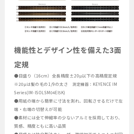
機能性とデザイン性を備えた3面
定規
●目盛り（16cm）全長精度±20μ以下の高精度定規
※20μは髪の毛の1/9の太さ
測定機器：KEYENCE IM
Series(IM-ISOLSM04EI5K)
●用紙の端から簡単に寸法を測れ、回転させるだけで左
端・右端の切替えが可能
●素材には全て伸縮率の少ないアルミを採用しており、
質感、精度ともに高い品質