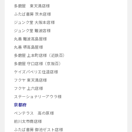
多磨屋 東天満店様
ふたば書房 茨木店様
ジュンク堂 大阪本店様
ジュンク堂 難波店様
丸善 難波高島屋様
丸善 堺高島屋様
多磨屋 上本町店様（近鉄百）
多磨屋 守口店様（京阪百）
ケイズパペリエ住道店様
フクヤ 東天満店様
フクヤ 上六店様
ステーショナリーアウラ様
京都府
ペンテラス 高の原様
前川太市商店様
ふたば書房 御池ゼスト店様