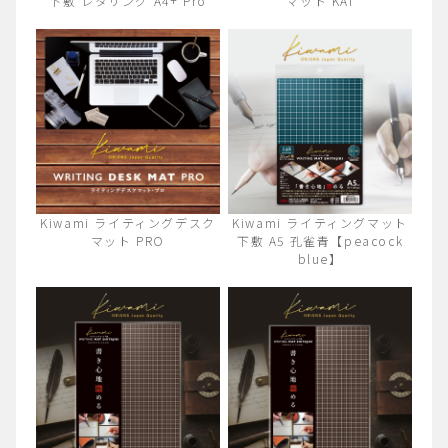
下敷 レタリング A4+ Pro
マット KAI
Kiwami ライティングデスク
Kiwami ライティングマット
マット PRO
下敷 A5 孔雀青【peacock
blue】