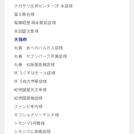
ナガサワ文具センター3F 本店様
富士商会様
堀萬昭堂 岡本駅前店様
本田盛文堂様
大阪府
丸善 あべのハルカス店様
丸善 セブンパーク天美店様
丸善 松坂屋高槻店様
M`Sくずはモール店様
M`S枚方市駅店様
紀伊國屋天王寺様
紀伊國屋梅田様
ファンビ寺内様
ギフショナリーデルタ様
シモジマ3号館様
シモジマ心斎橋店様