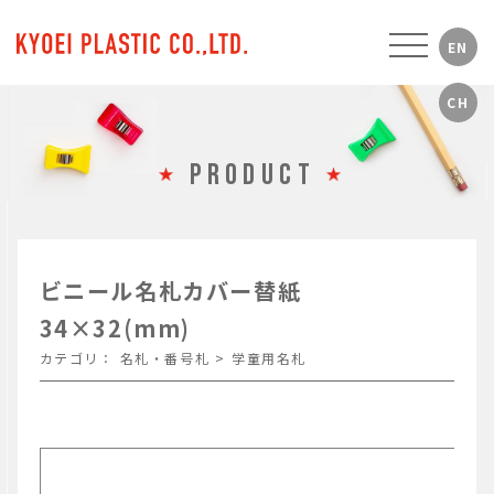
PRODUCT
ビニール名札カバー替紙
34×32(mm)
カテゴリ：
名札・番号札
>
学童用名札