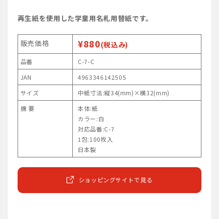
再生紙を使用した学童用名札用替紙です。
¥880
販売価格
(税込み)
品番
C-7-C
JAN
4963346142505
サイズ
中紙寸法:縦34(mm)×横32(mm)
摘 要
本体:紙
カラー:白
対応品番:C-7
1包:100枚入
日本製
ショッピングサイトで見る