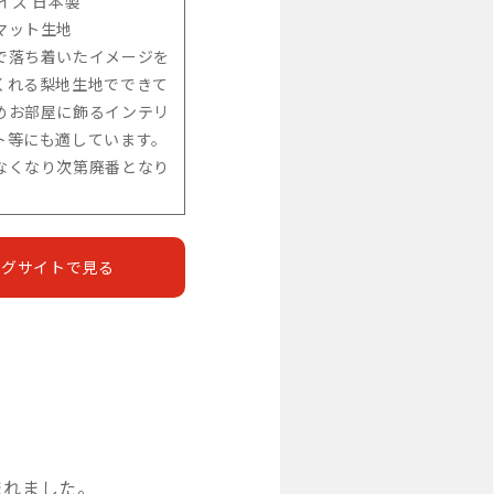
イズ 日本製
マット生地
で落ち着いたイメージを
くれる梨地生地でできて
めお部屋に飾るインテリ
ト等にも適しています。
なくなり次第廃番となり
ングサイトで見る
まれました。