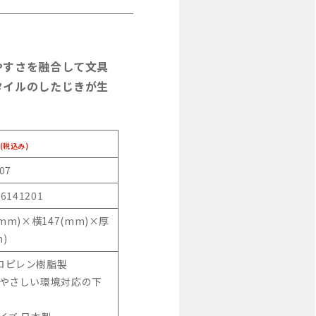
やすさを融合して文具
タイルのしたじきが生
(税込み)
07
46141201
(mm)×横147(mm)×厚
m)
ロピレン樹脂製
にやさしい環境対応の下