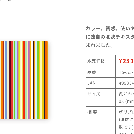
カラー、質感、使い
に独自の北欧テキス
まれました。
¥231
販売価格
品番
TS-A5-
JAN
49633
サイズ
縦216
0.6(m
摘 要
ポリプ
(地球
敷です)