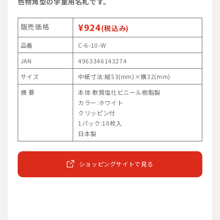
色物角型の学童用名札です。
¥924
販売価格
(税込み)
品番
C-6-10-W
JAN
4963346143274
サイズ
中紙寸法:縦53(mm)×横32(mm)
摘 要
本体:軟質塩化ビニール樹脂製
カラー:ホワイト
クリッピン付
1パック:10枚入
日本製
ショッピングサイトで見る