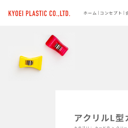
ホーム
コンセプト
アクリルL型カ
カテゴリ：
カード立
>
クリッ