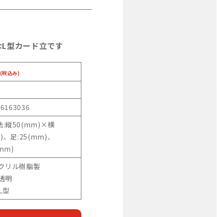
なL型カード立です
(税込み)
46163036
:縦50(mm)×横
)、足:25(mm)、
(mm)
アクリル樹脂製
:透明
L型