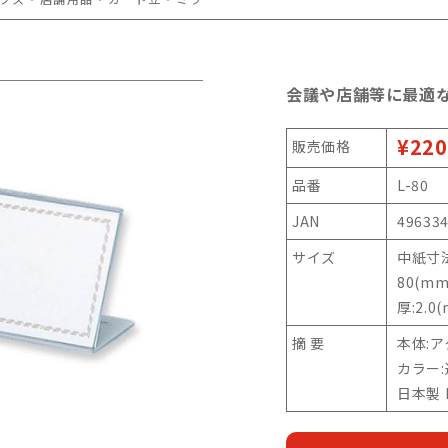
会議や店舗等に最適
¥220
販売価格
品番
L-80
JAN
49633
サイズ
中紙寸法
80(mm
厚:2.0
摘 要
本体:
カラー
日本製 