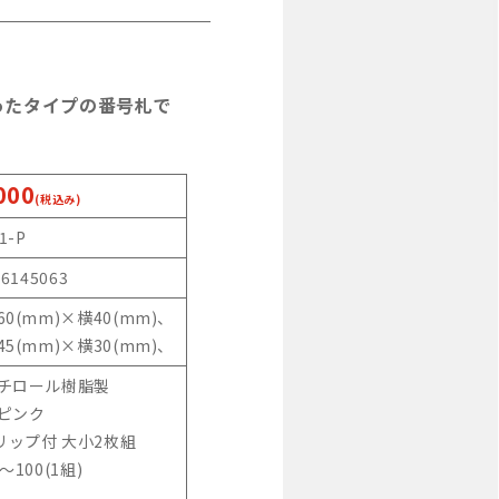
ったタイプの番号札で
000
(税込み)
1-P
46145063
60(mm)×横40(mm)、
45(mm)×横30(mm)、
スチロール樹脂製
:ピンク
リップ付 大小2枚組
～100(1組)