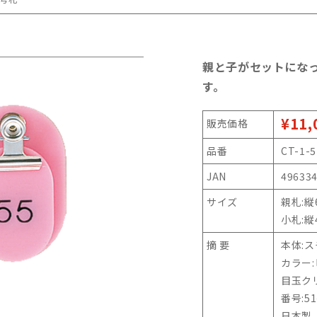
親と子がセットにな
す。
¥11,
販売価格
品番
CT-1-5
JAN
49633
サイズ
親札:縦
小札:縦
摘 要
本体:
カラー
目玉ク
番号:51
日本製