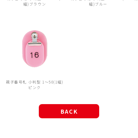
組)ブラウン
組)ブルー
親子番号札 小判型 1～50(1組)
ピンク
BACK