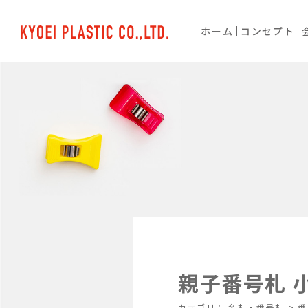
ホーム
コンセプト
親子番号札 小
カテゴリ：
名札・番号札
>
番