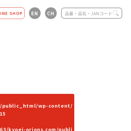
EN
CH
INE SHOP
/public_html/wp-content/
15
63/kyoei-orions.com/publi