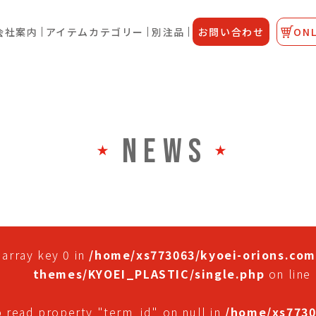
会社案内
アイテムカテゴリー
別注品
お問い合わせ
ONL
NEWS
 array key 0 in
/home/xs773063/kyoei-orions.com
themes/KYOEI_PLASTIC/single.php
on line
o read property "term_id" on null in
/home/xs7730