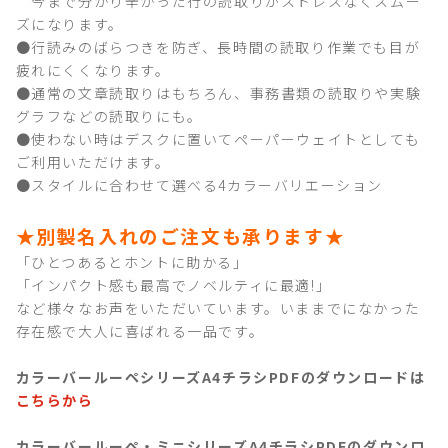
今まで分かり辛かった行の読取りがストレスなくスムー
ズになります。
●行読みのばらつきを防ぎ、長時間の読取り作業でも目が
疲れにくくなります。
●通常の文章読取りはもちろん、事務書類の読取りや実験
グラフなどの読取りにも。
●使わない時はデスクに置いてペーパーウェイトとしても
ご利用いただけます。
●
スタイルに合わせて選べる4カラーバリエーション
★別製名入れのご注文も承ります★
「ひとつあるとホントに助かる」
「インパクト感も最高でノベルティに最適!」
など様々なお声をいただいています。いままでになかった
存在感で大人に喜ばれる一品です。
カラーバールーペシリーズA4チラシPDFのダウンロードは
こちらから
カラーバールーペ・ミニシリーズA4チラシPDFのダウンロ