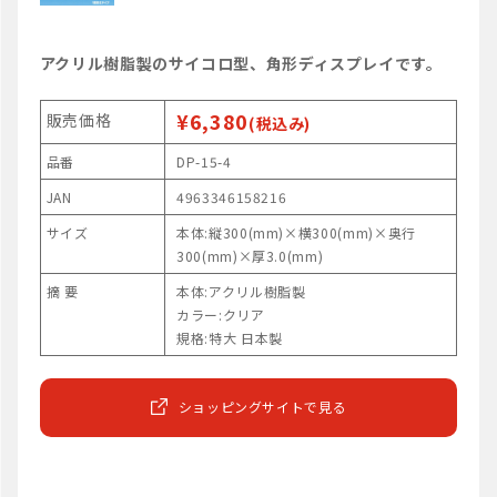
アクリル樹脂製のサイコロ型、角形ディスプレイです。
¥6,380
販売価格
(税込み)
品番
DP-15-4
JAN
4963346158216
サイズ
本体:縦300(mm)×横300(mm)×奥行
300(mm)×厚3.0(mm)
摘 要
本体:アクリル樹脂製
カラー:クリア
規格:特大 日本製
ショッピングサイトで見る