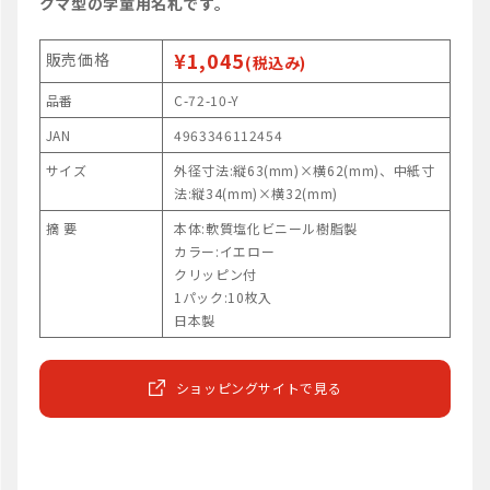
クマ型の学童用名札です。
¥1,045
販売価格
(税込み)
品番
C-72-10-Y
JAN
4963346112454
サイズ
外径寸法:縦63(mm)×横62(mm)、中紙寸
法:縦34(mm)×横32(mm)
摘 要
本体:軟質塩化ビニール樹脂製
カラー:イエロー
クリッピン付
1パック:10枚入
日本製
ショッピングサイトで見る