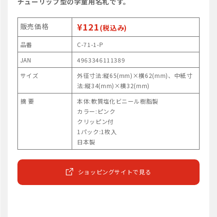
チューリップ型の学童用名札です。
¥121
販売価格
(税込み)
品番
C-71-1-P
JAN
4963346111389
サイズ
外径寸法:縦65(mm)×横62(mm)、中紙寸
法:縦34(mm)×横32(mm)
摘 要
本体:軟質塩化ビニール樹脂製
カラー:ピンク
クリッピン付
1パック:1枚入
日本製
ショッピングサイトで見る