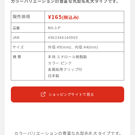
カラーバリエーションの豊富な丸型名札大タイプです。
¥165
販売価格
(税込み)
品番
MA-3-P
JAN
4963346140969
サイズ
外径:49(mm)、内径:44(mm)
摘 要
本体:スチロール樹脂製
カラー:ピンク
金属両用クリップ付
日本製
ショッピングサイトで見る
カラーバリエーションの豊富な丸型名札大タイプです。