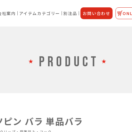
会社案内
アイテムカテゴリー
別注品
お問い合わせ
ONL
PRODUCT
ツピン バラ 単品バラ
クリップ・用箋挟み・フック