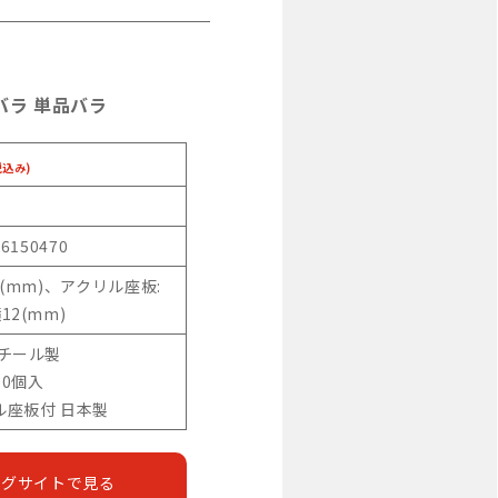
バラ 単品バラ
税込み)
46150470
7(mm)、アクリル座板:
12(mm)
スチール製
00個入
ル座板付 日本製
ングサイトで見る