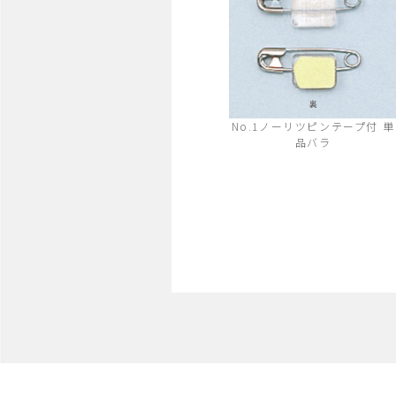
No.1ノーリツピンテープ付 単
品バラ