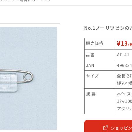
No.1ノーリツピンの
¥13
販売価格
(
品番
AP-41
JAN
49633
サイズ
全長:2
縦9×横
摘 要
本体:
1箱:10
アクリ
ショッピ