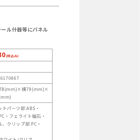
チール什器等にパネル
30
(税込み)
46170867
78(mm)×横79(mm)×
(mm)
ットパーツ部:ABS・
・PC・フェライト磁石・
ル、クリップ部:PC・
:ホワイト/クリア