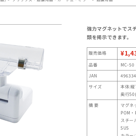
強力マグネットでス
類を掲示できます。
¥1,4
販売価格
品番
MC-50
JAN
49633
サイズ
本体:縦
奥行50
摘 要
マグネ
POM
スチー
SUS
カラー