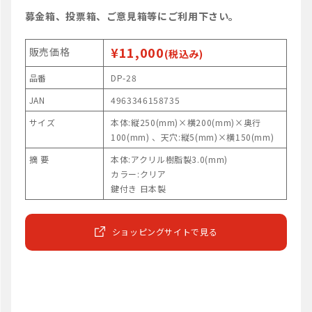
募金箱、投票箱、ご意見箱等にご利用下さい。
¥11,000
販売価格
(税込み)
品番
DP-28
JAN
4963346158735
サイズ
本体:縦250(mm)×横200(mm)×奥行
100(mm) 、天穴:縦5(mm)×横150(mm)
摘 要
本体:アクリル樹脂製3.0(mm)
カラー:クリア
鍵付き 日本製
ショッピングサイトで見る