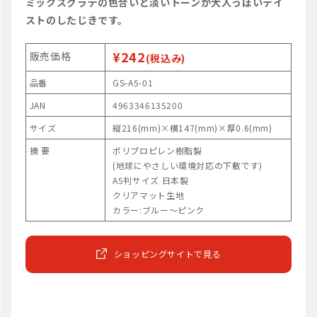
ミックスグラデの色合いと淡いトーンが大人っぽいテイ
ストのしたじきです。
¥242
販売価格
(税込み)
品番
GS-A5-01
JAN
4963346135200
サイズ
縦216(mm)×横147(mm)×厚0.6(mm)
摘 要
ポリプロピレン樹脂製
(地球にやさしい環境対応の下敷です)
A5判サイズ 日本製
クリアマット生地
カラー:ブルー～ピンク
ショッピングサイトで見る