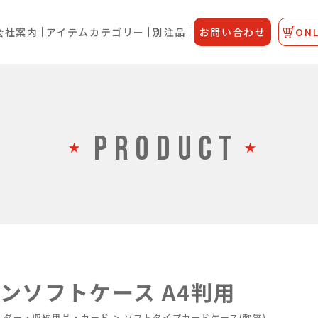
会社案内
アイテムカテゴリー
別注品
お問い合わせ
ONL
PRODUCT
ンソフトケース A4判用
ルダー・収納用品・カード
>
ソフトタイプカードケース(軟質)