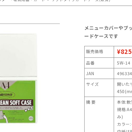
メニューカバーやブ
ードケースです
¥825
販売価格
品番
SW-14
JAN
49633
サイズ
開いた寸
450(m
摘 要
本体:
規格:A
み)
カラー:
中紙は