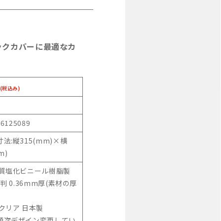
ックカバーに最適なカ
(税込み)
46125089
法:縦315(mm)×横
m)
軟質塩化ビニール樹脂製
4判 0.36mm厚(素材の厚
クリア 日本製
順次デザイン変更してい