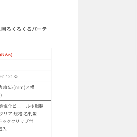
と回るくるくるパーテ
(税込み)
46142185
:縦55(mm)×横
)
硬質塩化ビニール樹脂製
クリア 規格:名刺型
チッククリップ付
0個入