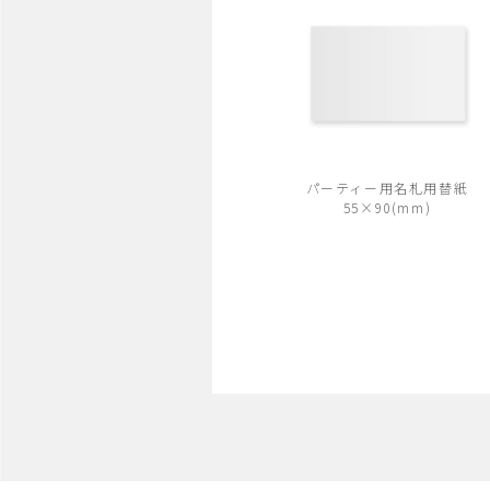
パーティー用名札用替紙
55×90(mm)