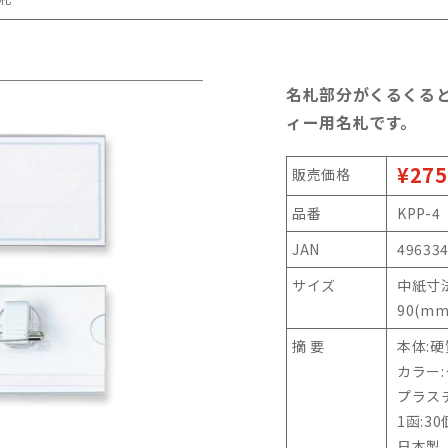
名札部分がくるくる
ィー用名札です。
¥275
販売価格
品番
KPP-4
JAN
49633
サイズ
中紙寸法
90(mm
摘 要
本体:
カラー:
プラス
1函:3
日本製