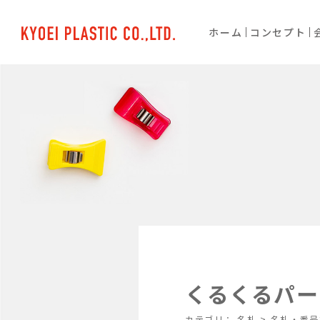
ホーム
コンセプト
くるくるパー
カテゴリ：
名札
>
名札・番号